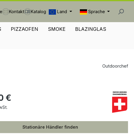
Land
Sprache
he
Kontakt
Katalog
S
PIZZAOFEN
SMOKE
BLAZINGLAS
Outdoorchef
0 €
wSt.
Stationäre Händler finden