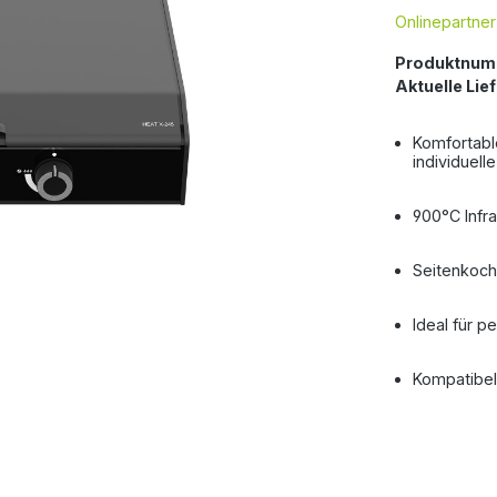
Onlinepartne
Produktnum
Aktuelle Lief
Komfortabl
individuel
900°C Infr
Seitenkoch
Ideal für p
Kompatibel