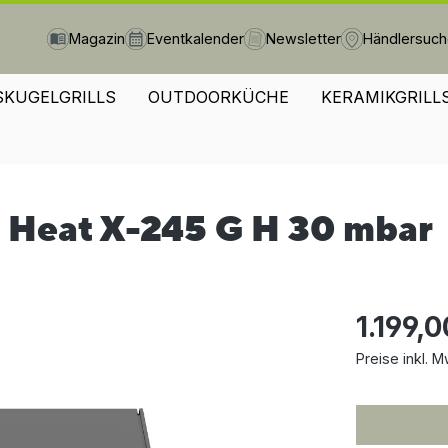
Magazin
Eventkalender
Newsletter
Händlersuc
SKUGELGRILLS
OUTDOORKÜCHE
KERAMIKGRILL
l Heat X-245 G H 30 mbar
1.199,0
Preise inkl. M