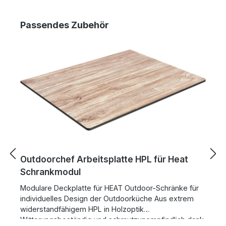
Passendes Zubehör
Outdoorchef Arbeitsplatte HPL für Heat
O
Schrankmodul
S
T
Modulare Deckplatte für HEAT Outdoor-Schränke für
M
individuelles Design der Outdoorküche Aus extrem
i
widerstandfähigem HPL in Holzoptik
b
Witterungsbeständig und schmutzunempfindlich dank
Finish Witte