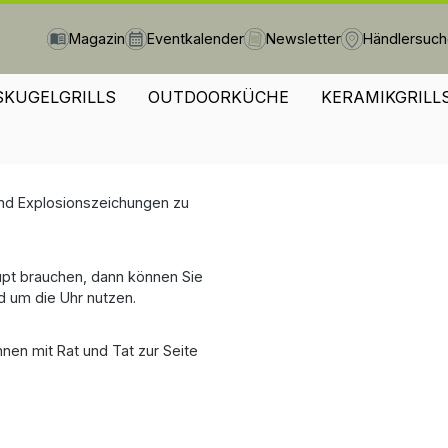
Magazin
Eventkalender
Newsletter
Händlersuc
SKUGELGRILLS
OUTDOORKÜCHE
KERAMIKGRILL
und Explosionszeichungen zu
aupt brauchen, dann können Sie
d um die Uhr nutzen.
Ihnen mit Rat und Tat zur Seite