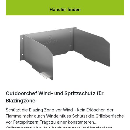
anderen verhindert er, dass Fettspritzer die Oberfläche des
Grills verschmutzen. Der Schutz vor Wind trägt außerdem
Händler finden
zu einer konstanteren Grilltemperatur bei. Der Wind- und
Spritzschutz ist kompatibel mit Outdoorchef HEAT C-265
und HEAT X-245.
Outdoorchef Wind- und Spritzschutz für
Blazingzone
Schützt die Blazing Zone vor Wind - kein Erlöschen der
Flamme mehr durch Windeinfluss Schützt die Grilloberfläche
vor Fettspritzern Trägt zu einer konstanteren
Grilltemperatur bei Aus hochwertigem und langlebigen