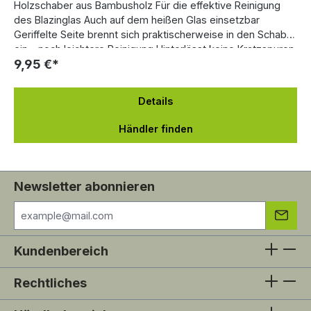
Holzschaber aus Bambusholz Für die effektive Reinigung
des Blazinglas Auch auf dem heißen Glas einsetzbar
Geriffelte Seite brennt sich praktischerweise in den Schaber
ein - noch leichtere Reinigung Hinterlässt keine Kratzspuren
9,95 €*
Reinigt schonend und gründlich Der Holzschaber aus
hygienischem Bambusholz sorgt für eine effektive und
schonende Reinigung des Blazinglas. Der Schaber
Details
hinterlässt keine Kratzspuren und passt sich nach und nach
der geriffelten Struktur des Blazinglas an.
Händler finden
Newsletter abonnieren
Kundenbereich
Rechtliches